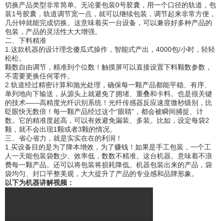
切换产品类型非常简单。无论要包装0号胶囊，用一个口径的轨道，包
装1号胶囊，轨道调节宽一点，就可以继续包装，调节起来非常方便，
几分钟就能完成切换。这意味着买一台设备，可以兼容好多种产品的
包装，产品的灵活性大大增强。
二、下料精准
1.这款机器的设计理念傻瓜式操作，智能式产出，4000包/小时，轻轻
松松。
颗数自由调节，精准到个位数！触摸屏可以直接设置下料颗数参数，
不需要更换任何零件。
2.轨道经过精密计算和抛光处理，确保每一颗产品都能平稳、有序、
单列地向下输送，从源头上就避免了拥堵、重叠和卡料。也是很关键
的技术——高精度光纤识别系统！光纤传感器反应速度微秒级别，比
眨眼快无数倍！每一颗产品经过这个“眼睛”，都会被瞬间捕捉、计
数。它的精准度超高，可以有效避免漏装、多装。比如，设定每袋2
颗，就不会出现1颗或者3颗的情况。
三、省心省力，就是实实在在的利润！
1.买设备目的是为了降本增效，为了赚钱！如果是手工包装，一个工
人一天能包装袋数少、效率低，数数不精准。这台机器。意味着不浪
费每一颗产品。还可以将包装将损耗降低。机器包装出来的产品，袋
袋均匀、封口平整美观，大大提升了产品的专业感和品牌形象。
以下为机器讲解视频：