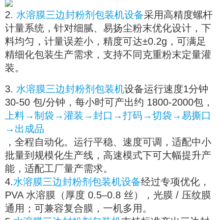
2.
水溶膜三边封粉剂包装机设备
采用高精度螺杆
计量系统，针对细腻、易扬尘粉末优化设计，下
料均匀，计量误差小，精度可达±0.2g，可满足
精细化包装生产需求，支持不同克重粉末定量灌
装。
3.
水溶膜三边封粉剂包装机
设备运行速度1分钟
30-50 包/分钟，每小时可产出约 1800-2000包，
上料→制袋→灌装→封口→打码→切袋→易撕口
→出成品
，全程自动化。运行平稳、速度可调，适配中小
批量到规模化生产线，高速模式下可大幅提升产
能，适配工厂量产需求。
4.
水溶膜三边封粉剂包装机设备
经过专项优化，
PVA 水溶膜（厚度 0.5–0.8 丝），光膜 / 压纹膜
通用；可兼容复合膜，一机多用。