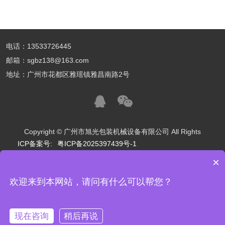
电话：13533726445
邮箱：sgbz138@163.com
地址：广州市花都区雅瑶镇雅昌南路2号
Copyright © 广州市旭光包装机械设备有限公司 All Rights
ICP备案号:
粤ICP备2025397439号-1
×
友情链接：
食品包装
制造业
制药业
化妆品包装
服装厂
现在有优惠活动么？
新乡市阿瑞斯机械设备有限公司
北京美丽在线国际旅行社有限公司
欢迎来到本网站，请问有什么可以帮您？
可以介绍下你们的产品么？
宜宾具象智寻科技有限公司
杭州芷鹤商务管理有限公司
长沙江波电子科技有限公司
寅启（北京科技有限公司）
现在咨询
稍后再说
南京优行少年规划管理有限公司
江苏金钰汉宁智能家居有限公司