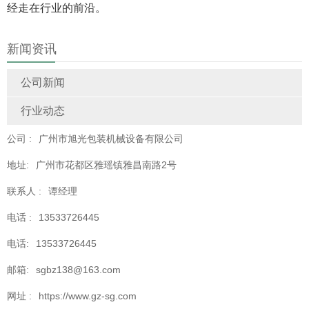
经走在行业的前沿。
新闻资讯
公司新闻
行业动态
公司 :
广州市旭光包装机械设备有限公司
地址:
广州市花都区雅瑶镇雅昌南路2号
联系人 :
谭经理
电话 :
13533726445
电话:
13533726445
邮箱:
sgbz138@163.com
网址 :
https://www.gz-sg.com