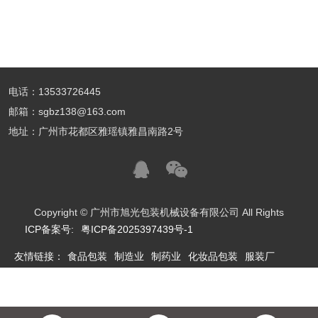
电话：13533726445
邮箱：sgbz138@163.com
地址：广州市花都区雅瑶镇雅昌南路2号
Copyright © 广州市旭光包装机械设备有限公司 All Rights
ICP备案号:
粤ICP备2025397439号-1
友情链接：
食品包装
制造业
制药业
化妆品包装
服装厂
新乡市阿瑞斯机械设备有限公司
北京美丽在线国际旅行社有限公司
宜宾具象智寻科技有限公司
杭州芷鹤商务管理有限公司
长沙江波电子科技有限公司
寅启（北京科技有限公司）