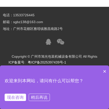
电话：13533726445
邮箱：sgbz138@163.com
地址：广州市花都区雅瑶镇雅昌南路2号
Copyright © 广州市旭光包装机械设备有限公司 All Rights
ICP备案号:
粤ICP备2025397439号-1
×
友情链接：
食品包装
制造业
制药业
化妆品包装
服装厂
新乡市阿瑞斯机械设备有限公司
北京美丽在线国际旅行社有限公司
欢迎来到本网站，请问有什么可以帮您？
可以介绍下你们的产品么？
宜宾具象智寻科技有限公司
杭州芷鹤商务管理有限公司
长沙江波电子科技有限公司
寅启（北京科技有限公司）
现在咨询
稍后再说
南京优行少年规划管理有限公司
江苏金钰汉宁智能家居有限公司
OLONG LIGHTING
首页
贵州广创商贸有限公司
电话
留言反馈