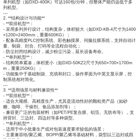
单列机型（如DXD-400K）可达160包/分钟，但整体产能仍远低于多
列机型。
---
2. **结构设计与功能**
- **双排机型**：
- 采用多列并行设计，结构复杂，体积较大（如DXD-KB-4尺寸为1400
×1200×2400mm，重量600KG）；
- 配备高精度PLC控制系统、彩色触摸屏、伺服拉膜系统，支持自动计
量、制袋、封合、打码等全流程自动化；
- 防尘封闭结构设计，减少粉尘污染，延长设备寿命。
- **单列机型**：
- 结构简单紧凑，体积更小（如DXD-50KZ2尺寸为650×700×1700m
m，重量250KG）；
- 功能集中于基础制袋、充填和封口，操作界面为中英文显示屏，控
制系统相对简化。
---
3. **适用场景与材料兼容性**
- **双排机型**：
- 适合大规模、高精度生产，尤其是流动性好的颗粒类产品（如砂
糖、咖啡、干燥剂、食品添加剂等）；
- 兼容更广泛的包装材料（如PET/PE复合膜、铝箔、无纺布等），支
持背封、三边封、四边封等多种袋型。
- **单列机型**：
- 适用于中小批量生产或对包装速度要求较低的场景；
- 主要兼容纸/聚乙烯、BOPP/聚乙烯等基础材料，袋型以三边封或四