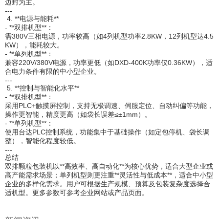
边封为主。
---
4. **电源与能耗**
- **双排机型**：
需380V三相电源，功率较高（如4列机型功率2.8KW，12列机型达4.5
KW），能耗较大。
- **单列机型**：
兼容220V/380V电源，功率更低（如DXD-400K功率仅0.36KW），适
合电力条件有限的中小型企业。
---
5. **控制与智能化水平**
- **双排机型**：
采用PLC+触摸屏控制，支持无极调速、伺服定位、自动纠偏等功能，
操作更智能，精度更高（如袋长误差≤±1mm）。
- **单列机型**：
使用台达PLC控制系统，功能集中于基础操作（如定包停机、袋长调
整），智能化程度较低。
---
总结
双排颗粒包装机以**高效率、高自动化**为核心优势，适合大型企业或
高产能需求场景；单列机型则更注重**灵活性与低成本**，适合中小型
企业的多样化需求。用户可根据生产规模、预算及包装复杂度选择合
适机型。更多参数可参考企业网站或产品页面。