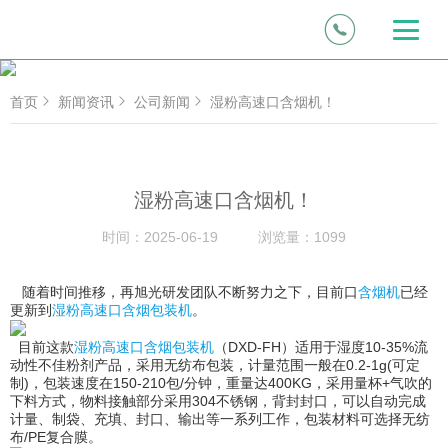
首页
新闻资讯
公司新闻
湿粉高速口含烟机！
湿粉高速口含烟机！
时间：
2025-06-19
浏览量：
1099
随着时间推移，再旭光研发团队不断努力之下，目前口
含烟机
已经
更新到
湿粉高速口含烟包装机
。
目前这款
湿粉高速口含烟包装机
（DXD-FH）适用于湿度10-35%流
动性不佳粉剂产品，采用无纺布包装，计量范围一般在0.2-1g(可定
制)，包装速度在150-210包/分钟，重量达400KG，采用量杯+气吹的
下料方式，物料接触部分采用304不锈钢，背封封口，可以自动完成
计量、制袋、充填、封口、输出等一系列工作，包装材料可选择无纺
布/PE复合膜。